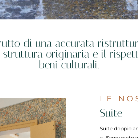
frutto di una accurata ristrutt
 struttura originaria e il rispet
beni culturali.
LE NO
Suite
Suite doppio am
sull’agrumeto e 