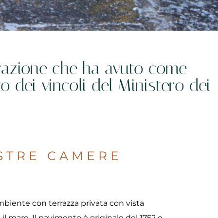
urazione che ha avuto come
to dei vincoli del Ministero dei
STRE CAMERE
biente con terrazza privata con vista
il mare. Il pavimento è originale del 1752 e