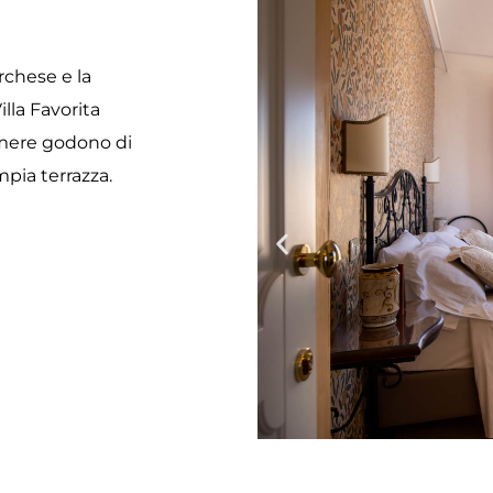
chese e la
illa Favorita
amere godono di
mpia terrazza.