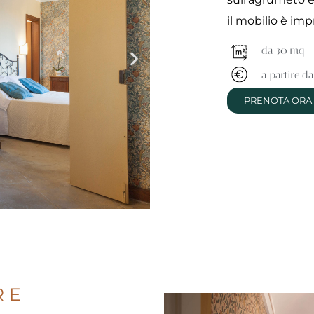
il mobilio è imp
da 30 mq
a partire d
PRENOTA ORA
RE