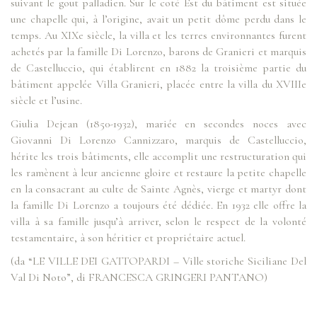
suivant le gout palladien. Sur le coté Est du bâtiment est située
une chapelle qui, à l’origine, avait un petit dôme perdu dans le
temps. Au XIXe siècle, la villa et les terres environnantes furent
achetés par la famille Di Lorenzo, barons de Granieri et marquis
de Castelluccio, qui établirent en 1882 la troisième partie du
bâtiment appelée Villa Granieri, placée entre la villa du XVIIIe
siècle et l’usine.
Giulia Dejean (1850-1932), mariée en secondes noces avec
Giovanni Di Lorenzo Cannizzaro, marquis de Castelluccio,
hérite les trois bâtiments, elle accomplit une restructuration qui
les ramènent à leur ancienne gloire et restaure la petite chapelle
en la consacrant au culte de Sainte Agnès, vierge et martyr dont
la famille Di Lorenzo a toujours été dédiée. En 1932 elle offre la
villa à sa famille jusqu’à arriver, selon le respect de la volonté
testamentaire, à son héritier et propriétaire actuel.
(da “LE VILLE DEI GATTOPARDI – Ville storiche Siciliane Del
Val Di Noto”, di FRANCESCA GRINGERI PANTANO)