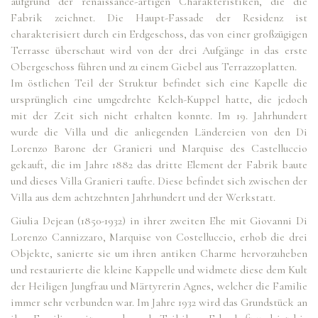
aufgrund der renaissance-artigen Charakteristiken, die die
Fabrik zeichnet. Die Haupt-Fassade der Residenz ist
charakterisiert durch ein Erdgeschoss, das von einer großzügigen
Terrasse überschaut wird von der drei Aufgänge in das erste
Obergeschoss führen und zu einem Giebel aus Terrazzoplatten.
Im östlichen Teil der Struktur befindet sich eine Kapelle die
ursprünglich eine umgedrehte Kelch-Kuppel hatte, die jedoch
mit der Zeit sich nicht erhalten konnte. Im 19. Jahrhundert
wurde die Villa und die anliegenden Ländereien von den Di
Lorenzo Barone der Granieri und Marquise des Castelluccio
gekauft, die im Jahre 1882 das dritte Element der Fabrik baute
und dieses Villa Granieri taufte. Diese befindet sich zwischen der
Villa aus dem achtzehnten Jahrhundert und der Werkstatt.
Giulia Dejean (1850-1932) in ihrer zweiten Ehe mit Giovanni Di
Lorenzo Cannizzaro, Marquise von Costelluccio, erhob die drei
Objekte, sanierte sie um ihren antiken Charme hervorzuheben
und restaurierte die kleine Kappelle und widmete diese dem Kult
der Heiligen Jungfrau und Märtyrerin Agnes, welcher die Familie
immer sehr verbunden war. Im Jahre 1932 wird das Grundstück an