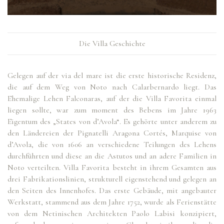
Die Villa Geschichte
Gelegen auf der via del mare ist die erste historische Residenz,
die auf dem Weg von Noto nach Calarbernardo liegt. Das
Ehemalige Lehen Falconaras, auf der die Villa Favorita einmal
liegen sollte, war zum moment des Bebens im Jahre 1963
Eigentum des „States von d’Avola“. Es gehörte unter anderem zu
den Ländereien der Pignatelli Aragona Cortés, Marquise von
d’Avola, die von 1606 an verschiedene Teilungen des Lehens
durchführten und diese an die Astutos und an adere Familien in
Noto verteilten. Villa Favorita besteht in ihrem Gesamten aus
drei Fabrikationslinien, strukturell eigenstehend und gelegen an
den Seiten des Innenhofes. Das erste Gebäude, mit angebauter
Werkstatt, stammend aus dem Jahre 1752, wurde als Ferienstätte
von dem Netinischen Architekten Paolo Labisi konzipiert,