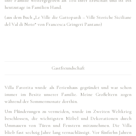
ihre Familie weitergegeben als Teil ihrer Erbschaft und ist bis
heutzutage in Familien Hand.
(aus dem Buch „Le Ville die Gattopardi – Ville Storiche Siciliane
del Val di Noto“ von Francesca Gringeri Pantano)
Gastfreundschaft
Villa Favorita wurde als Ferienhaus gegründet und war schon
immer im Besitz unserer Familie. Meine Großeltern zogen
während der Sommermonate dorthin.
Um Plünderungen zu vermeiden, wurde im Zweiten Weltkrieg
beschlossen, die wichtigsten Möbel und Dekorationen durch
Ummauern von Türen und Fenstern mitzunehmen. Die Villa
blieb fast sechzig Jahre lang vernachlässigt. Vor fünfzehn Jahren