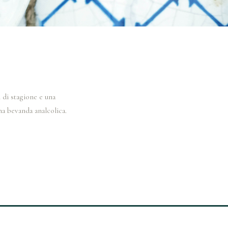
i di stagione e una
na bevanda analcolica.