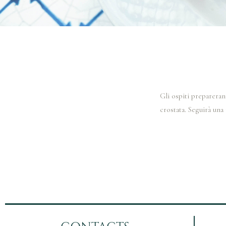
Gli ospiti prepareran
crostata. Seguirà una