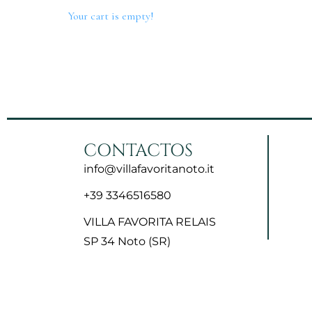
Your cart is empty!
Inicio
La Villa
Habitaciones
Póngase en contacto con
CONTACTOS
info@villafavoritanoto.it
+39 3346516580
VILLA FAVORITA RELAIS
SP 34 Noto (SR)